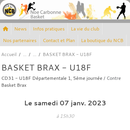
Panneau de gestion des cookies
News
Infos pratiques
La vie du club
Nos partenaires
Contact et Plan
La boutique du NCB
Accueil
BASKET BRAX - U18F
BASKET BRAX - U18F
CD31 - U18F Départementale 1, 5ème journée
/ Contre
Basket Brax
Le
samedi
07
janv.
2023
à 15h30