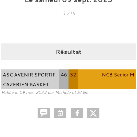
à 21h
Résultat
ASC AVENIR SPORTIF
46
52
NCB Senior M
CAZERIEN BASKET
Publié le
09 nov. 2023
par
Michèle LESAGE