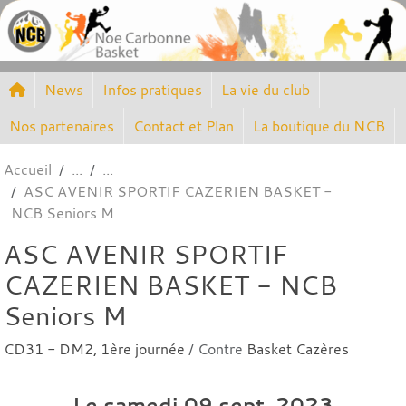
Panneau de gestion des cookies
News
Infos pratiques
La vie du club
Nos partenaires
Contact et Plan
La boutique du NCB
Accueil
ASC AVENIR SPORTIF CAZERIEN BASKET -
NCB Seniors M
ASC AVENIR SPORTIF
CAZERIEN BASKET - NCB
Seniors M
CD31 - DM2, 1ère journée
/ Contre
Basket Cazères
Le
samedi
09
sept.
2023