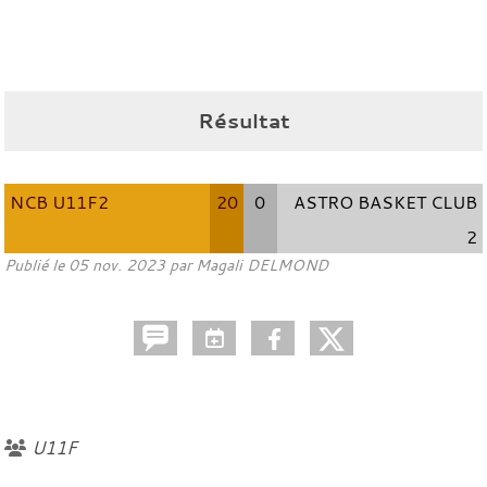
Résultat
NCB U11F2
20
0
ASTRO BASKET CLUB
2
Publié le
05 nov. 2023
par
Magali DELMOND
U11F