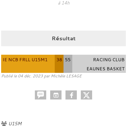
à 14h
Résultat
IE NCB FRLL U15M1
38
55
RACING CLUB
EAUNES BASKET
Publié le
04 déc. 2023
par
Michèle LESAGE
U15M