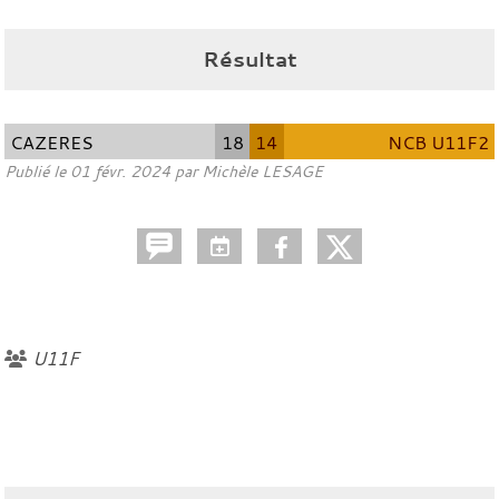
Résultat
CAZERES
18
14
NCB U11F2
Publié le
01 févr. 2024
par
Michèle LESAGE
U11F