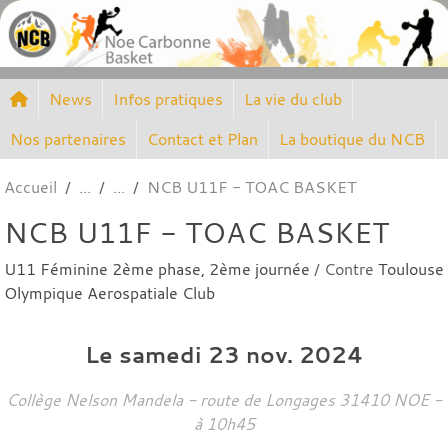
Panneau de gestion des cookies
News
Infos pratiques
La vie du club
Nos partenaires
Contact et Plan
La boutique du NCB
Accueil
NCB U11F - TOAC BASKET
NCB U11F - TOAC BASKET
U11 Féminine 2ème phase, 2ème journée
/ Contre
Toulouse
Olympique Aerospatiale Club
Le
samedi
23
nov.
2024
Collège Nelson Mandela - route de Longages
31410
NOE
-
à 10h45