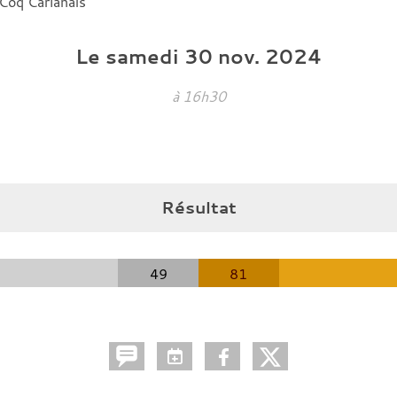
Coq Carlanais
Le
samedi
30
nov.
2024
à 16h30
Résultat
49
81