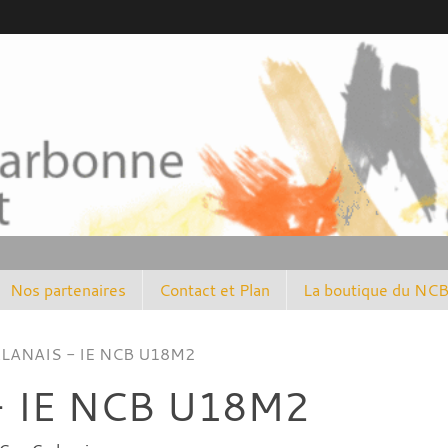
Nos partenaires
Contact et Plan
La boutique du NC
LANAIS - IE NCB U18M2
- IE NCB U18M2