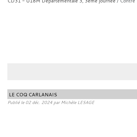
CD31 - U18M Départementale 3, 3ème journée
/ Contre
LE COQ CARLANAIS
Publié le
02 déc. 2024
par
Michèle LESAGE