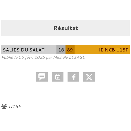
Résultat
SALIES DU SALAT
16
89
IE NCB U15F
Publié le
06 févr. 2025
par
Michèle LESAGE
U15F