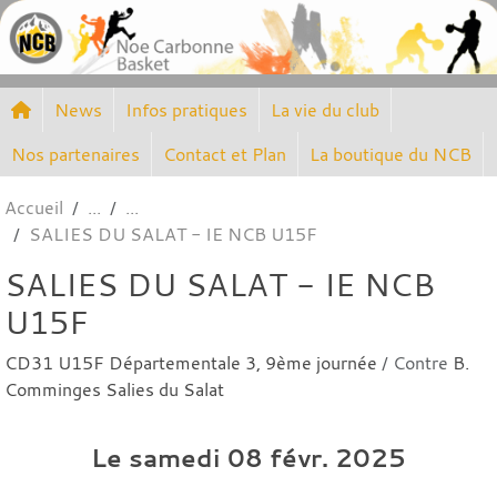
Panneau de gestion des cookies
News
Infos pratiques
La vie du club
Nos partenaires
Contact et Plan
La boutique du NCB
Accueil
SALIES DU SALAT - IE NCB U15F
SALIES DU SALAT - IE NCB
U15F
CD31 U15F Départementale 3, 9ème journée
/ Contre
B.
Comminges Salies du Salat
Le
samedi
08
févr.
2025