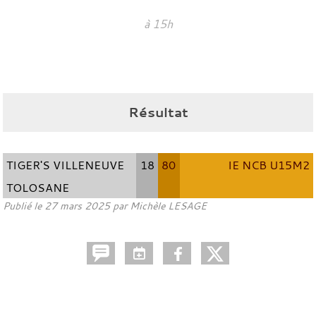
à 15h
Résultat
TIGER'S VILLENEUVE
18
80
IE NCB U15M2
TOLOSANE
Publié le
27 mars 2025
par
Michèle LESAGE