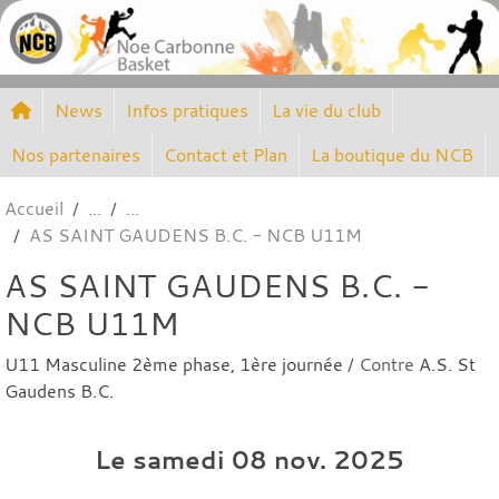
Panneau de gestion des cookies
News
Infos pratiques
La vie du club
Nos partenaires
Contact et Plan
La boutique du NCB
Accueil
AS SAINT GAUDENS B.C. - NCB U11M
AS SAINT GAUDENS B.C. -
NCB U11M
U11 Masculine 2ème phase, 1ère journée
/ Contre
A.S. St
Gaudens B.C.
Le
samedi
08
nov.
2025