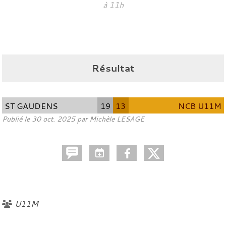
à 11h
Résultat
ST GAUDENS
19
13
NCB U11M
Publié le
30 oct. 2025
par
Michèle LESAGE
U11M