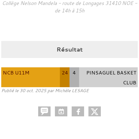
Collège Nelson Mandela - route de Longages
31410
NOE
-
de 14h à 15h
Résultat
NCB U11M
24
4
PINSAGUEL BASKET
CLUB
Publié le
30 oct. 2025
par
Michèle LESAGE