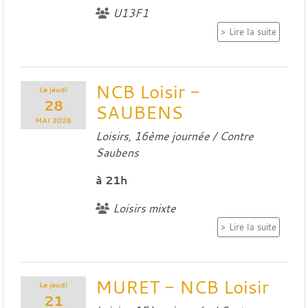
U13F1
Lire la suite
NCB Loisir -
Le
jeudi
28
SAUBENS
MAI
2026
Loisirs, 16ème journée / Contre
Saubens
à 21h
Loisirs mixte
Lire la suite
MURET - NCB Loisir
Le
jeudi
21