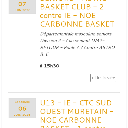
07
BASKET CLUB - 2
JUIN
2026
contre IE - NOE
CARBONNE BASKET
Départementale masculine seniors -
Division 2 - Classement DM2-
RETOUR - Poule A / Contre
ASTRO
B. C.
à 15h30
Lire la suite
U13 - IE - CTC SUD
Le
samedi
06
OUEST MURETAIN -
JUIN
2026
NOE CARBONNE