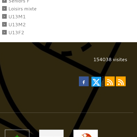
Séniors F
Loisirs mixte
U13M1
U13M2
U13F2
154038
visites