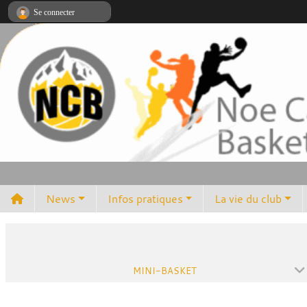
Panneau de gestion des cookies
Se connecter
News
Infos pratiques
La vie du club
MINI-BASKET