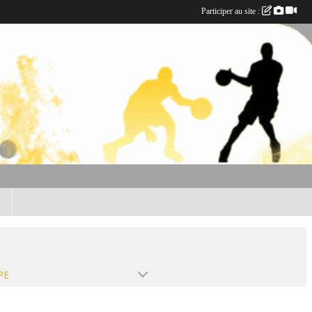
Participer au site :
B
PE