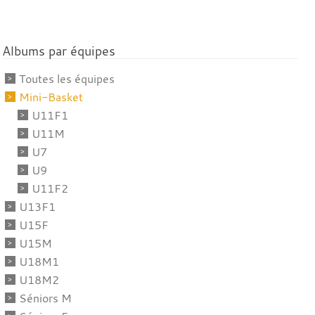
Albums par équipes
Toutes les équipes
Mini-Basket
U11F1
U11M
U7
U9
U11F2
U13F1
U15F
U15M
U18M1
U18M2
Séniors M