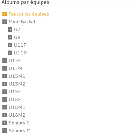
Albums par équipes
Toutes les équipes
Mini-Basket
U7
U9
U11F
U11M
U13F
U13M
U15M1
U15M2
U15F
U18F
U18M1
U18M2
Séniors F
Séniors M