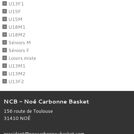
U13F1
U15F
U15M
U18M1
U18M2
Séniors M
Séniors F
Loisirs mixte
U13M1
U13M2
U13F2
NCB - Noé Carbonne Basket
156 route de Toulouse
31410
NOÉ
president@noecarbonne-basket.com